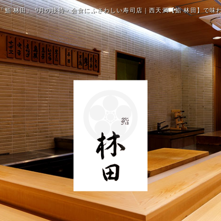
「鮨 林田」 9月の接待・会食にふさわしい寿司店｜西天満【鮨 林田】で味